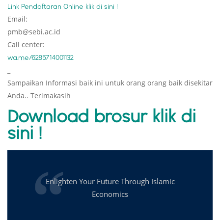
Link Pendaftaran Online klik di sini !
Email:
pmb@sebi.ac.id
Call center:
wa.me/6285714001132
_
Sampaikan Informasi baik ini untuk orang orang baik disekitar
Anda.. Terimakasih
Download brosur klik di
sini !
Enlighten Your Future Through Islamic
Economics